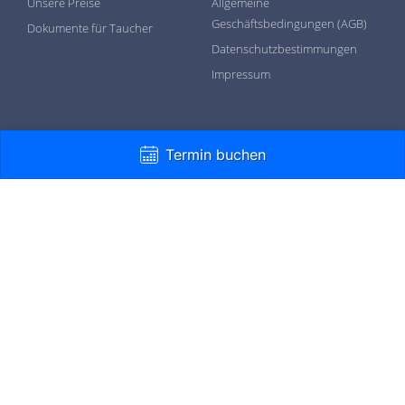
Unsere Preise
Allgemeine
Geschäftsbedingungen (AGB)
Dokumente für Taucher
Datenschutzbestimmungen
Impressum
Follow Us
Termin buchen
Öffnungszeiten: Sa.+ So. 9:00-17:00 Uhr
info@hunsfels-tauchen.de
© All rights reserved Hunsfels-Tauchen GmbH