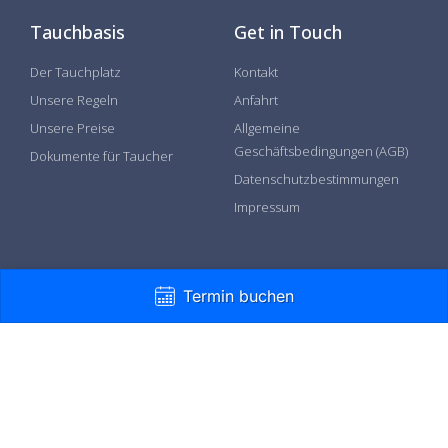
Tauchbasis
Get in Touch
Der Tauchplatz
Kontakt
Unsere Regeln
Anfahrt
Unsere Preise
Allgemeine
Geschäftsbedingungen (AGB)
Dokumente für Taucher
Datenschutzbestimmungen
Impressum
Follow Us
Termin buchen
Öffnungszeiten: Sa.+ So. 9:00-17:00 Uhr
info@hunsfels-tauchen.de